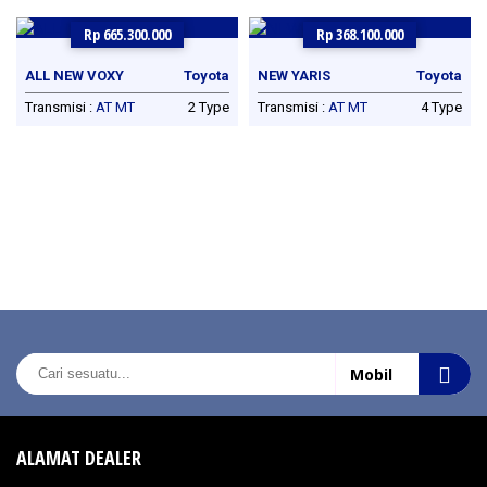
Rp 665.300.000
Rp 368.100.000
ALL NEW VOXY
Toyota
NEW YARIS
Toyota
Transmisi :
AT
MT
2 Type
Transmisi :
AT
MT
4 Type
ALAMAT DEALER