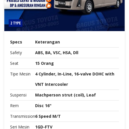
2 TYPE
Specs
Keterangan
Safety
ABS, BA, VSC, HSA, Dll
Seat
15 Orang
Tipe Mesin
4 Cylinder, In-Line, 16-valve DOHC with
VNT Intercooler
Suspensi
Machperson strut (coil), Leaf
Rem
Disc 16"
Transmission
6 Speed M/T
Seri Mesin
1GD-FTV